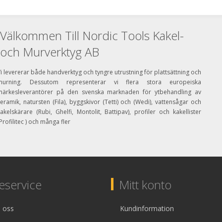
Välkommen Till Nordic Tools Kakel-
och Murverktyg AB
i levererar både handverktyg och tyngre utrustning för plattsättning och
murning. Dessutom representerar vi flera stora europeiska
märkesleverantörer på den svenska marknaden för ytbehandling av
eramik, natursten (Fila), byggskivor (Tetti) och (Wedi), vattensågar och
akelskärare (Rubi, Ghelfi, Montolit, Battipav), profiler och kakellister
Profilitec ) och många fler
service
Mitt konto
 oss
Kundinformation