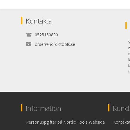
Kontakta
0525150890
V
order@nordictools.se
k
k
(
Information
Kunde
Personuppgifter på Nordic Tools Websida
Kontakta