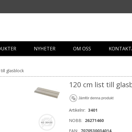
DUKTER
NYHETER
OM OSS
KONTAKT
till glasblock
120 cm list till glas
Jämför denna produkt
Artikelnr:
3401
NOBB:
26271460
EAN:
7070530034014