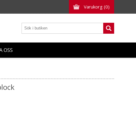
Varukorg
(0)
A OSS
block