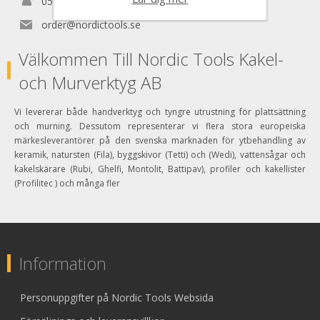
0525150890
order@nordictools.se
Välkommen Till Nordic Tools Kakel-
och Murverktyg AB
Vi levererar både handverktyg och tyngre utrustning för plattsättning
och murning. Dessutom representerar vi flera stora europeiska
märkesleverantörer på den svenska marknaden för ytbehandling av
keramik, natursten (Fila), byggskivor (Tetti) och (Wedi), vattensågar och
kakelskärare (Rubi, Ghelfi, Montolit, Battipav), profiler och kakellister
(Profilitec ) och många fler
Information
Personuppgifter på Nordic Tools Websida