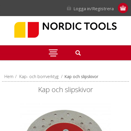
Logga in/Registrera
Hem
/
Kap- och borrverktyg
/
Kap och slipskivor
Kap och slipskivor