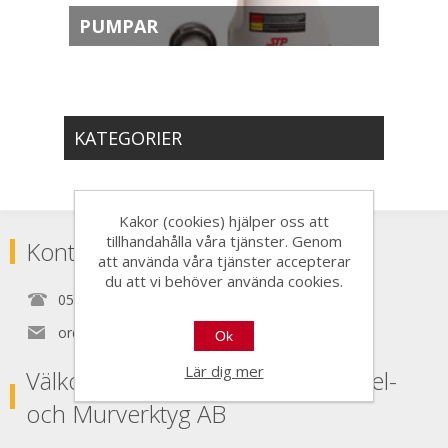
PUMPAR
KATEGORIER
Kakor (cookies) hjälper oss att
tillhandahålla våra tjänster. Genom
Kontakta
att använda våra tjänster accepterar
du att vi behöver använda cookies.
0525150890
order@nordictools.se
Ok
Lär dig mer
Välkommen Till Nordic Tools Kakel-
och Murverktyg AB