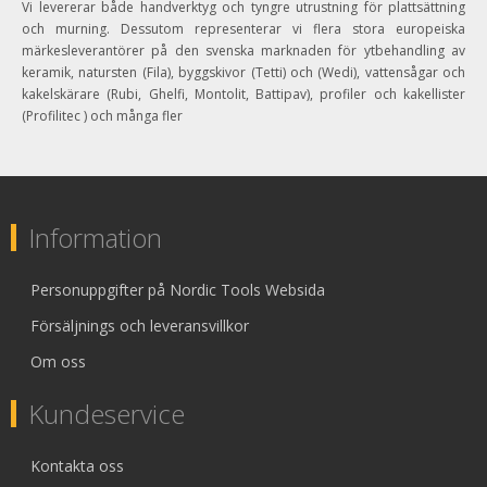
Vi levererar både handverktyg och tyngre utrustning för plattsättning
och murning. Dessutom representerar vi flera stora europeiska
märkesleverantörer på den svenska marknaden för ytbehandling av
keramik, natursten (Fila), byggskivor (Tetti) och (Wedi), vattensågar och
kakelskärare (Rubi, Ghelfi, Montolit, Battipav), profiler och kakellister
(Profilitec ) och många fler
Information
Personuppgifter på Nordic Tools Websida
Försäljnings och leveransvillkor
Om oss
Kundeservice
Kontakta oss