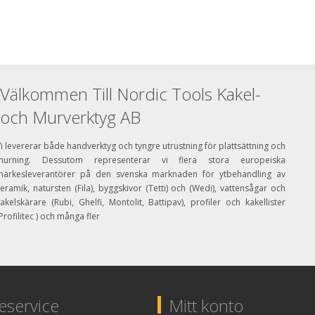
Välkommen Till Nordic Tools Kakel-
och Murverktyg AB
i levererar både handverktyg och tyngre utrustning för plattsättning och
murning. Dessutom representerar vi flera stora europeiska
märkesleverantörer på den svenska marknaden för ytbehandling av
eramik, natursten (Fila), byggskivor (Tetti) och (Wedi), vattensågar och
akelskärare (Rubi, Ghelfi, Montolit, Battipav), profiler och kakellister
Profilitec ) och många fler
service
Mitt konto