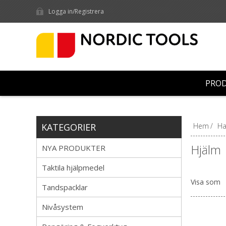
Logga in/Registrera
PRO
KATEGORIER
Hem
/
Ha
Hjälm
NYA PRODUKTER
Taktila hjälpmedel
Visa som
Tandspacklar
Nivåsystem