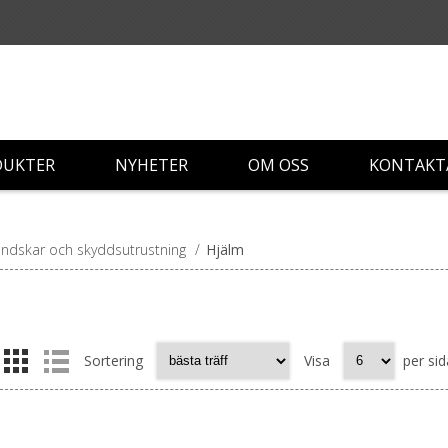
DUKTER
NYHETER
OM OSS
KONTAKT
ndskar och skyddsutrustning
/
Hjälm
Sortering
Visa
per sid