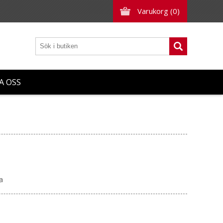
Varukorg
(0)
A OSS
a