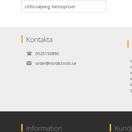
Utförsäljning Nettopriser
Kontakta
0525150890
V
order@nordictools.se
k
k
(
Information
Kunde