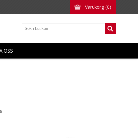
Varukorg
(0)
A OSS
a