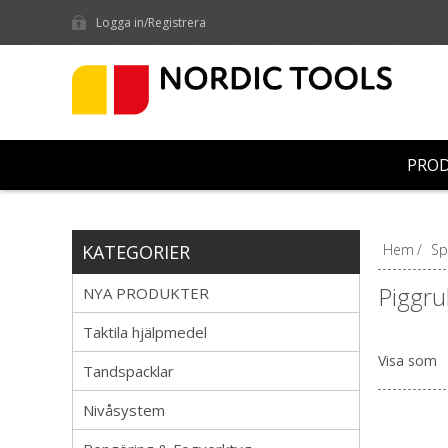
Logga in/Registrera
PRO
KATEGORIER
Hem
/
Sp
Piggrul
NYA PRODUKTER
Taktila hjälpmedel
Visa som
Tandspacklar
Nivåsystem