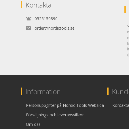
Kontakta
0525150890
V
order@nordictools.se
k
k
(
Information
Kunde
Personuppgifter på Nordic Tools Websida
Kontakta
Försäljnings och leveransvillkor
Om oss