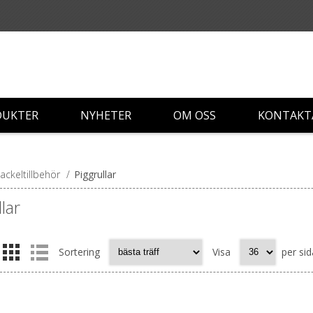
DUKTER
NYHETER
OM OSS
KONTAKT
ackeltillbehör
/
Piggrullar
lar
Sortering
Visa
per sid