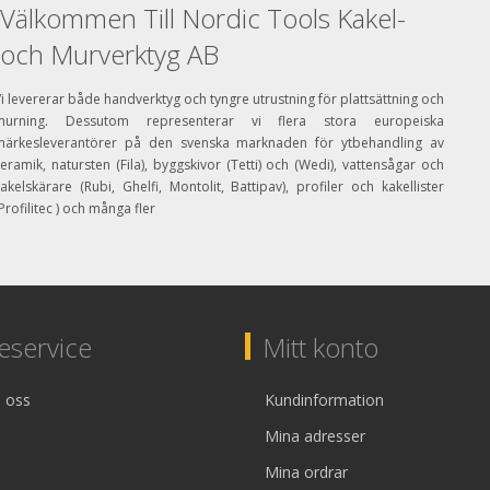
Välkommen Till Nordic Tools Kakel-
och Murverktyg AB
i levererar både handverktyg och tyngre utrustning för plattsättning och
murning. Dessutom representerar vi flera stora europeiska
märkesleverantörer på den svenska marknaden för ytbehandling av
eramik, natursten (Fila), byggskivor (Tetti) och (Wedi), vattensågar och
akelskärare (Rubi, Ghelfi, Montolit, Battipav), profiler och kakellister
Profilitec ) och många fler
service
Mitt konto
 oss
Kundinformation
Mina adresser
Mina ordrar