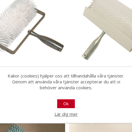
Piggroller 50 cm
Piggroller 25 cm
Kakor (cookies) hjälper oss att tillhandahålla våra tjänster.
tallhandtag 31mm pigg
m/metallhandtag 27m
Genom att använda våra tjänster accepterar du att vi
8486
8487
behöver använda cookies.
Ok
Lär dig mer