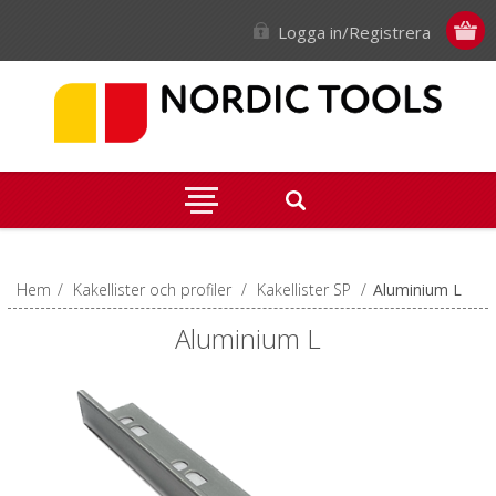
Logga in/Registrera
Hem
/
Kakellister och profiler
/
Kakellister SP
/
Aluminium L
Aluminium L