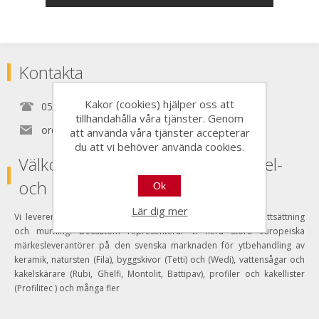
Kontakta
Kakor (cookies) hjälper oss att
0525150890
tillhandahålla våra tjänster. Genom
order@nordictools.se
att använda våra tjänster accepterar
du att vi behöver använda cookies.
Välkommen Till Nordic Tools Kakel-
och Murverktyg AB
Ok
Lär dig mer
Vi levererar både handverktyg och tyngre utrustning för plattsättning
och murning. Dessutom representerar vi flera stora europeiska
märkesleverantörer på den svenska marknaden för ytbehandling av
keramik, natursten (Fila), byggskivor (Tetti) och (Wedi), vattensågar och
kakelskärare (Rubi, Ghelfi, Montolit, Battipav), profiler och kakellister
(Profilitec ) och många fler