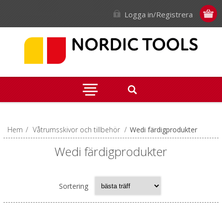
Logga in/Registrera
Hem
/
Våtrumsskivor och tillbehör
/
Wedi färdigprodukter
Wedi färdigprodukter
Sortering