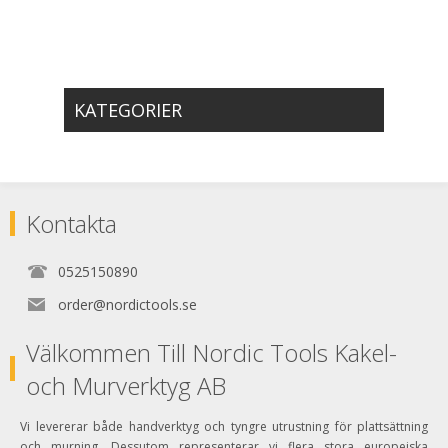
KATEGORIER
Kontakta
0525150890
order@nordictools.se
Välkommen Till Nordic Tools Kakel-
och Murverktyg AB
Vi levererar både handverktyg och tyngre utrustning för plattsättning
och murning. Dessutom representerar vi flera stora europeiska