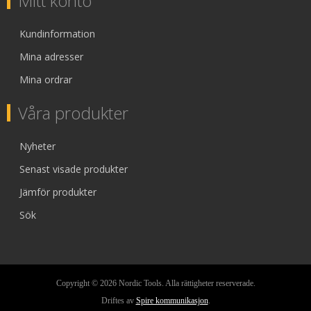
Mitt konto
Kundinformation
Mina adresser
Mina ordrar
Våra produkter
Nyheter
Senast visade produkter
Jämför produkter
Sök
Copyright © 2026 Nordic Tools. Alla rättigheter reserverade.
Driftes av
Spire kommunikasjon
.