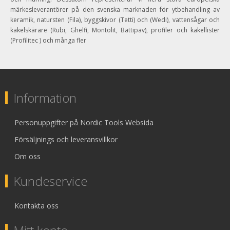
märkesleverantörer på den svenska marknaden för ytbehandling av
keramik, natursten (Fila), byggskivor (Tetti) och (Wedi), vattensågar och
kakelskärare (Rubi, Ghelfi, Montolit, Battipav), profiler och kakellister
(Profilitec ) och många fler
Information
Personuppgifter på Nordic Tools Websida
Försäljnings och leveransvillkor
Om oss
Kundeservice
Kontakta oss