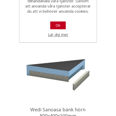
tillhandahålla våra tjänster. Genom
Wedi Sanoasa bänk 3 rund
att använda våra tjänster accepterar
front 1200mm
du att vi behöver använda cookies.
38575
Ok
Lär dig mer
Wedi Sanoasa bänk hörn
800x400x100mm