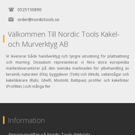
0525150890
order@nordictools.se
Välkommen Till Nordic Tools Kakel-
och Murverktyg AB
Vi levererar både handverktyg och tyngre utrustning för plattsättning
och murning. Dessutom representerar vi flera stora europeiska
märkesleverantörer på den svenska marknaden för ytbehandling av
keramik, natursten (Fila), byggskivor (Tetti) och (Wedi), vattensågar och
kakelskärare (Rubi, Ghelfi, Montolit, Battipav), profiler och kakellister
(Profilitec ) och många fler
Information
Personuppgifter på Nordic Tools Websida