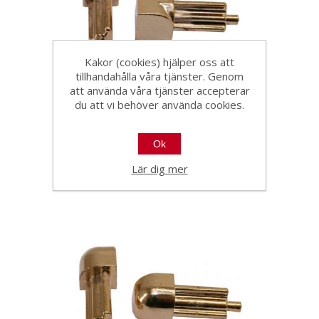
Kakor (cookies) hjälper oss att
tillhandahålla våra tjänster. Genom
att använda våra tjänster accepterar
Invändigt hörn 10mm
du att vi behöver använda cookies.
förgylld pk a 2 stk
31542
Ok
Lär dig mer