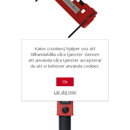
Rubi Free-Cut till TC-125 G2
Kakor (cookies) hjälper oss att
tillhandahålla våra tjänster. Genom
att använda våra tjänster accepterar
22857
du att vi behöver använda cookies.
Ger maximal frihet och precision vid
skärning av stora kakelplattor – med
eller utan sidofästen.
Ok
Lär dig mer