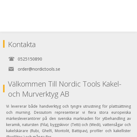
pekskärmsfunktion och förstärkt
tumme för precist och bekvämt
arbete.
Kontakta
0525150890
order@nordictools.se
Välkommen Till Nordic Tools Kakel-
och Murverktyg AB
Vi levererar både handverktyg och tyngre utrustning för plattsättning
och murning. Dessutom representerar vi flera stora europeiska
märkesleverantörer på den svenska marknaden för ytbehandling av
keramik, natursten (Fila), byggskivor (Tetti) och (Wedi), vattensågar och
kakelskärare (Rubi, Ghelfi, Montolit, Battipav), profiler och kakellister
(Profilitec ) och många fler