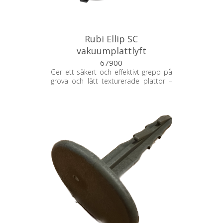
Rubi Ellip SC
vakuumplattlyft
67900
Ger ett säkert och effektivt grepp på
grova och lätt texturerade plattor –
perfekt för stora format