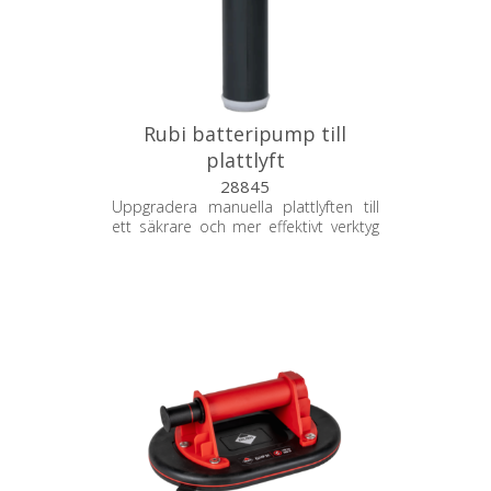
Rubi batteripump till
plattlyft
28845
Uppgradera manuella plattlyften till
ett säkrare och mer effektivt verktyg
med en automatisk, batteridriven
vakuumpump som upprätthåller
konstant sugkraft.