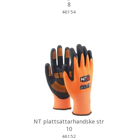
8
46154
NT plattsättarhandske str
10
46152