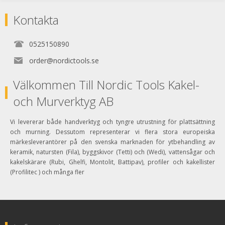
Kontakta
0525150890
order@nordictools.se
Välkommen Till Nordic Tools Kakel-
och Murverktyg AB
Vi levererar både handverktyg och tyngre utrustning för plattsättning
och murning. Dessutom representerar vi flera stora europeiska
märkesleverantörer på den svenska marknaden för ytbehandling av
keramik, natursten (Fila), byggskivor (Tetti) och (Wedi), vattensågar och
kakelskärare (Rubi, Ghelfi, Montolit, Battipav), profiler och kakellister
(Profilitec ) och många fler