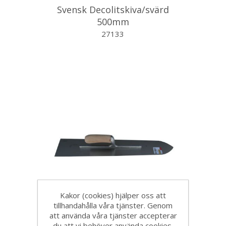
Svensk Decolitskiva/svärd
500mm
27133
Kakor (cookies) hjälper oss att
tillhandahålla våra tjänster. Genom
Svensk Decolitskiva/svärd
att använda våra tjänster accepterar
600mm
du att vi behöver använda cookies.