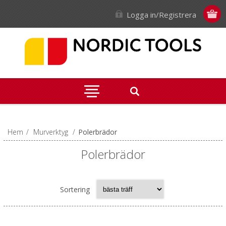
Logga in/Registrera
Hem
/
Murverktyg
/
Polerbrädor
Polerbrädor
Sortering