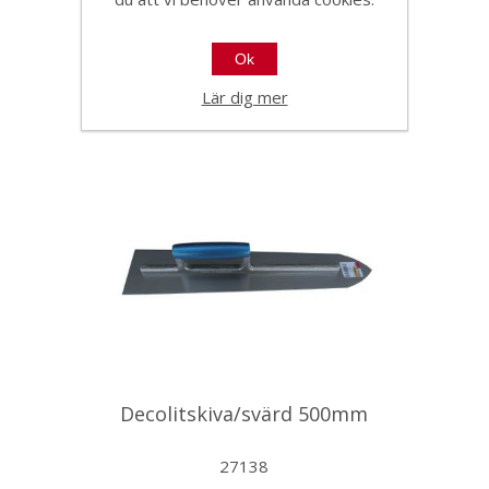
27134
Ok
Lär dig mer
Decolitskiva/svärd 500mm
27138