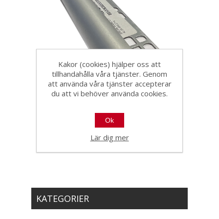
Kakor (cookies) hjälper oss att
tillhandahålla våra tjänster. Genom
att använda våra tjänster accepterar
Kakellist rundad 12,5mm
du att vi behöver använda cookies.
silver
343021
Ok
Lär dig mer
KATEGORIER