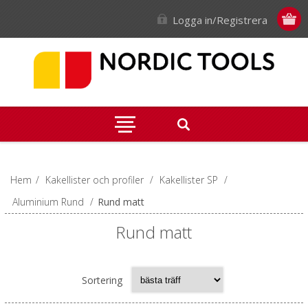
Logga in/Registrera
Hem
/
Kakellister och profiler
/
Kakellister SP
/
Aluminium Rund
/
Rund matt
Rund matt
Sortering