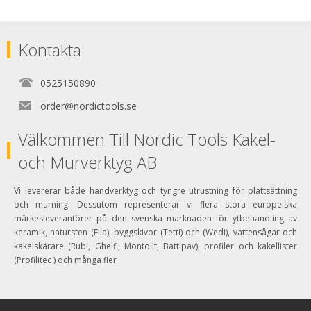
Kontakta
0525150890
order@nordictools.se
Välkommen Till Nordic Tools Kakel-
och Murverktyg AB
Vi levererar både handverktyg och tyngre utrustning för plattsättning
och murning. Dessutom representerar vi flera stora europeiska
märkesleverantörer på den svenska marknaden för ytbehandling av
keramik, natursten (Fila), byggskivor (Tetti) och (Wedi), vattensågar och
kakelskärare (Rubi, Ghelfi, Montolit, Battipav), profiler och kakellister
(Profilitec ) och många fler