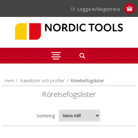
Logga in/Registrera
Hem
/
Kakellister och profiler
/
Rörelsefogslister
Rörelsefogslister
Sortering