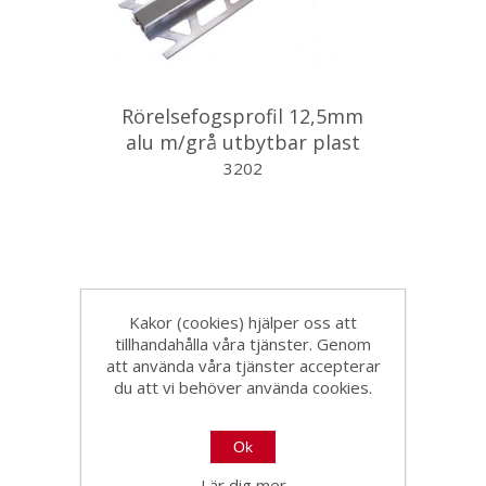
Rörelsefogsprofil 12,5mm
alu m/grå utbytbar plast
2,7m
3202
Kakor (cookies) hjälper oss att
tillhandahålla våra tjänster. Genom
att använda våra tjänster accepterar
du att vi behöver använda cookies.
Ok
Lär dig mer