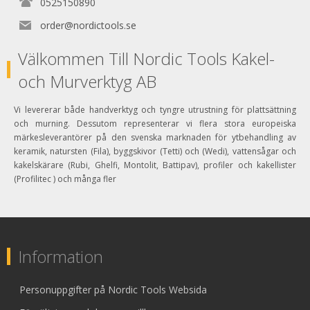
0525150890
order@nordictools.se
Välkommen Till Nordic Tools Kakel-
och Murverktyg AB
Vi levererar både handverktyg och tyngre utrustning för plattsättning
och murning. Dessutom representerar vi flera stora europeiska
märkesleverantörer på den svenska marknaden för ytbehandling av
keramik, natursten (Fila), byggskivor (Tetti) och (Wedi), vattensågar och
kakelskärare (Rubi, Ghelfi, Montolit, Battipav), profiler och kakellister
(Profilitec ) och många fler
Information
Personuppgifter på Nordic Tools Websida