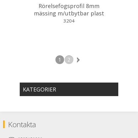
Rörelsefogsprofil 8mm
mässing m/utbytbar plast
2,7m
3204
1
2
KATEGORIER
Kontakta