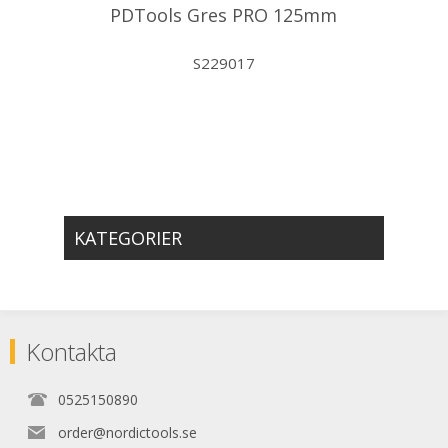
PDTools Gres PRO 125mm
S229017
KATEGORIER
Kontakta
0525150890
order@nordictools.se