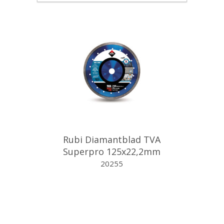
Rubi Diamantblad TVA
Superpro 125x22,2mm
turbo
20255