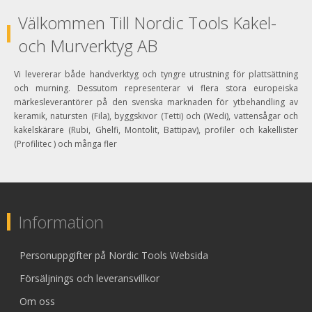
Välkommen Till Nordic Tools Kakel-
och Murverktyg AB
Vi levererar både handverktyg och tyngre utrustning för plattsättning
och murning. Dessutom representerar vi flera stora europeiska
märkesleverantörer på den svenska marknaden för ytbehandling av
keramik, natursten (Fila), byggskivor (Tetti) och (Wedi), vattensågar och
kakelskärare (Rubi, Ghelfi, Montolit, Battipav), profiler och kakellister
(Profilitec ) och många fler
Information
Personuppgifter på Nordic Tools Websida
Försäljnings och leveransvillkor
Om oss