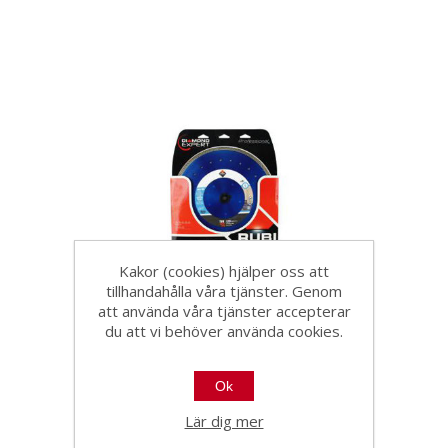
Kakor (cookies) hjälper oss att
tillhandahålla våra tjänster. Genom
att använda våra tjänster accepterar
Rubi Diamantblad TVH
du att vi behöver använda cookies.
Superpro 350x25,4mm
turbo
20253
Ok
Lär dig mer