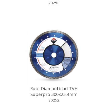
turbo
20251
Rubi Diamantblad TVH
Superpro 300x25,4mm
turbo
20252