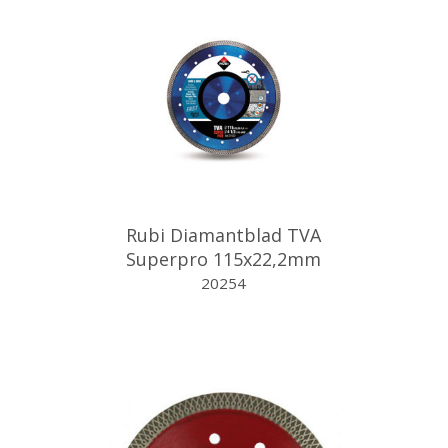
Rubi Diamantblad TVA
Superpro 115x22,2mm
turbo
20254