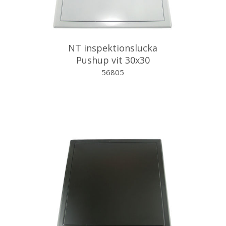
NT inspektionslucka
Pushup vit 30x30
56805