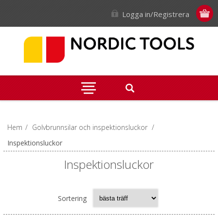
Logga in/Registrera
Hem
/
Golvbrunnsilar och inspektionsluckor
/
Inspektionsluckor
Inspektionsluckor
Sortering