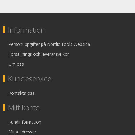
Information
Personuppgifter på Nordic Tools Websida
Försäljnings och leveransvillkor
Om oss
Kundeservice
Kontakta oss
Mitt konto
Kundinformation
Mina adresser