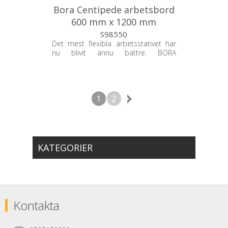
Bora Centipede arbetsbord
600 mm x 1200 mm
S98550
Det mest flexibla arbetsstativet har
nu blivit ännu bättre. BORA
Centipede® CT6 arbetsstativ är lätt
att transportera och levererar hög
prestanda med en extra höjd på 152
mm jämfört med
1
2
standardmodellerna av Centipede®.
KATEGORIER
Kontakta