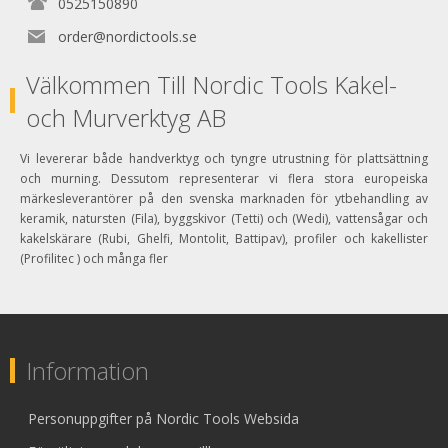
0525150890
order@nordictools.se
Välkommen Till Nordic Tools Kakel-
och Murverktyg AB
Vi levererar både handverktyg och tyngre utrustning för plattsättning
och murning. Dessutom representerar vi flera stora europeiska
märkesleverantörer på den svenska marknaden för ytbehandling av
keramik, natursten (Fila), byggskivor (Tetti) och (Wedi), vattensågar och
kakelskärare (Rubi, Ghelfi, Montolit, Battipav), profiler och kakellister
(Profilitec ) och många fler
Information
Personuppgifter på Nordic Tools Websida