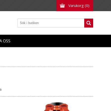
Varukorg
(0)
A OSS
a