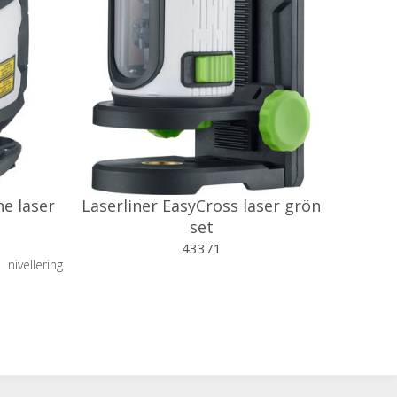
ne laser
Laserliner EasyCross laser grön
set
43371
nivellering