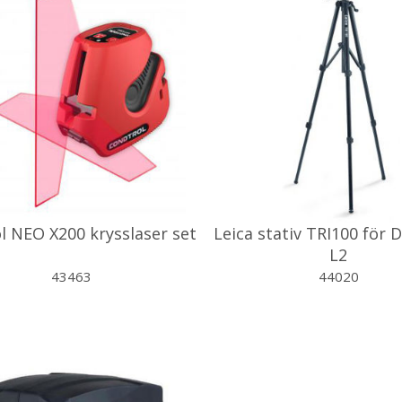
l NEO X200 krysslaser set
Leica stativ TRI100 för 
L2
43463
44020