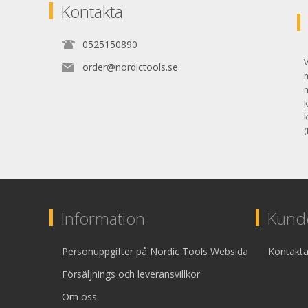
Kontakta
0525150890
V
order@nordictools.se
k
k
(
Information
Kunde
Personuppgifter på Nordic Tools Websida
Kontakta
Försäljnings och leveransvillkor
Om oss