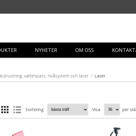
DUKTER
NYHETER
OM OSS
KONTAKT
tutrustning, vattenpass, nivåsystem och laser
/
Laser
Sortering
Visa
per sid