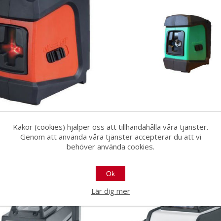
line 2R krysslaser röd
Online 2G krysslaser
Kakor (cookies) hjälper oss att tillhandahålla våra tjänster.
Genom att använda våra tjänster accepterar du att vi
43486
43487
behöver använda cookies.
Ok
Lär dig mer