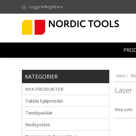
Logga in/Registrera
PRO
KATEGORIER
Hem
/
Mä
Laser
NYA PRODUKTER
Taktila hjälpmedel
Visa som
Tandspacklar
Nivåsystem