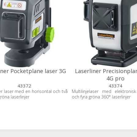
iner Pocketplane laser 3G
Laserliner Precisionpla
4G pro
43372
43374
r laser med en horisontal och två
Multilinjelaser med elektronisk 
gröna laserlinjer
och fyra gröna 360° laserlinjer