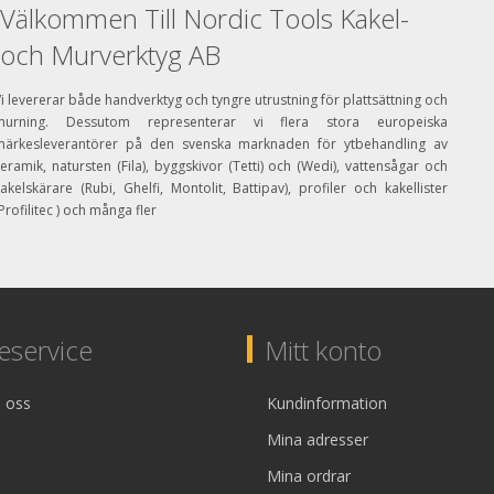
Välkommen Till Nordic Tools Kakel-
och Murverktyg AB
i levererar både handverktyg och tyngre utrustning för plattsättning och
murning. Dessutom representerar vi flera stora europeiska
märkesleverantörer på den svenska marknaden för ytbehandling av
eramik, natursten (Fila), byggskivor (Tetti) och (Wedi), vattensågar och
akelskärare (Rubi, Ghelfi, Montolit, Battipav), profiler och kakellister
Profilitec ) och många fler
service
Mitt konto
 oss
Kundinformation
Mina adresser
Mina ordrar