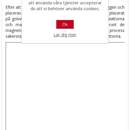
att använda våra tjänster accepterar
Efter att alla hål har markerats tas Allgrid bort från väggen och
du att vi behöver använda cookies.
placeras över motsvarande kakel/skivor som du har placerat
på golvet eller ett bord. Sedan placeras Allgrid över plattorna
och markeringen upprepas genom att rita spår runt de
Ok
magnetiska markörerna. Denna enkla men effektiva process
Lär dig mer
säkerställer kortfattad och exakt skärning av hålen i plattorna.