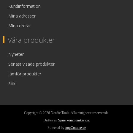
Kundinformation
Mina adresser
Mina ordrar
Våra produkter
Nyheter
Senast visade produkter
Jämför produkter
Sök
Copyright © 2026 Nordic Tools. Alla rättigheter reserverade.
Driftes av
Spire kommunikasjon
.
Powered by
nopCommerce