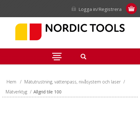
Logga in/Registrera
Hem
/
Mätutrustning, vattenpass, nivåsystem och laser
/
Mätverktyg
/
Allgrid tile 100