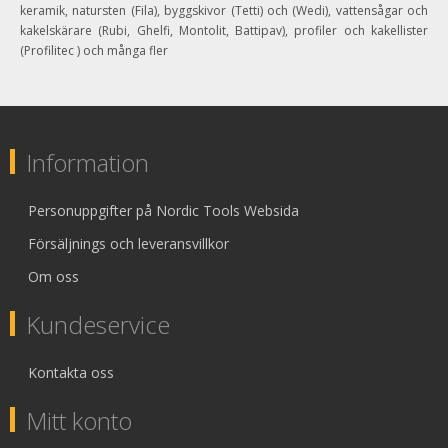
keramik, natursten (Fila), byggskivor (Tetti) och (Wedi), vattensågar och
kakelskärare (Rubi, Ghelfi, Montolit, Battipav), profiler och kakellister
(Profilitec ) och många fler
Information
Personuppgifter på Nordic Tools Websida
Försäljnings och leveransvillkor
Om oss
Kundeservice
Kontakta oss
Mitt konto