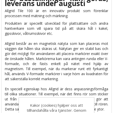
leverans under augusti
Allgrid Tile 100 är en innovativ produkt som förenklar
processen med mätning och märkning.
Produkten är speciellt utvecklad för plattsättare och andra
hantverkare som vill spara tid på att skära hål i kakel,
gipsskivor, våtrumsskivor etc.
Allgrid består av en magnetisk nätyta som kan placeras mot
väggen där hålen ska skäras ut. Nätytan ger en stabil bas och
gör det möjligt för användaren att placera markörer exakt över
de önskade hålen. Markörerna kan vara antingen runda eller V-
formade, och de fästs enkelt på nätet med hjälp av
magnetism. Till exempel, när du markerar runt ett fyrkantigt
hål, används V-formade markörer i varje hörn av kvadraten för
att säkerställa korrekt markering.
En speciell egenskap hos Allgrid är dess anpassningsförmåga
till olika situationer. Till exempel, när det finns rör som sticker
ut från väggen, har produkten justerbara ben som gör att
användaren kan höja nätytan i rätt höjd i förhållande till rören.
Kakor (cookies) hjälper oss att
Detta säkerställer korrekt märkning även på utmanande ytor.
tillhandahålla våra tjänster. Genom