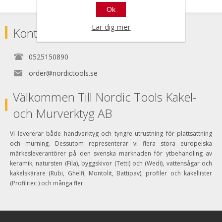
Ok
Lär dig mer
Kontakta
0525150890
order@nordictools.se
Välkommen Till Nordic Tools Kakel-
och Murverktyg AB
Vi levererar både handverktyg och tyngre utrustning för plattsättning
och murning. Dessutom representerar vi flera stora europeiska
märkesleverantörer på den svenska marknaden för ytbehandling av
keramik, natursten (Fila), byggskivor (Tetti) och (Wedi), vattensågar och
kakelskärare (Rubi, Ghelfi, Montolit, Battipav), profiler och kakellister
(Profilitec ) och många fler