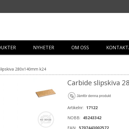
DUKTER
NYHETER
OM OSS
KONTAKT
slipskiva 280x140mm k24
Carbide slipskiva
Jämför denna produkt
Artikelnr:
17122
NOBB:
45243342
EAN:
5707443002572