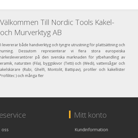
Välkommen Till Nordic Tools Kakel-
och Murverktyg AB
i levererar både handverktyg och tyngre utrustning för plattsättning och
murning. Dessutom representerar vi flera stora europeiska
märkesleverantörer på den svenska marknaden för ytbehandling av
eramik, natursten (Fila), byggskivor (Tetti) och (Wedi), vattensågar och
akelskärare (Rubi, Ghelfi, Montolit, Battipav), profiler och kakellister
Profilitec ) och många fler
service
Mitt konto
 oss
Kundinformation