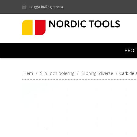
Logga in/Registrera
PRO
Hem
/
Slip- och polering
/
Slipning- diverse
/
Carbide 