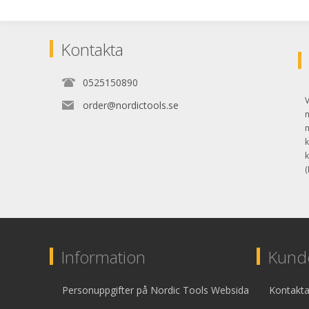
Kontakta
0525150890
V
order@nordictools.se
k
k
(
Information
Kunde
Personuppgifter på Nordic Tools Websida
Kontakta