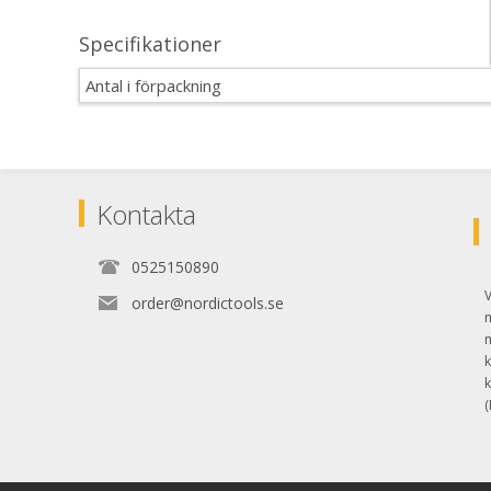
Specifikationer
Antal i förpackning
Kontakta
0525150890
V
order@nordictools.se
k
k
(