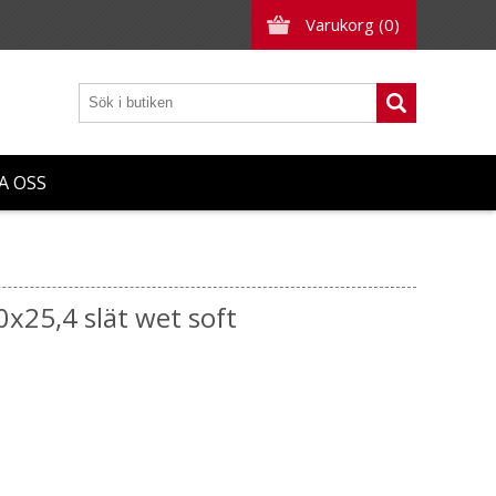
Varukorg
(0)
A OSS
x25,4 slät wet soft