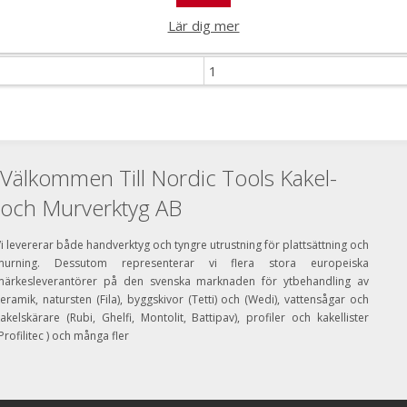
Lär dig mer
1
Välkommen Till Nordic Tools Kakel-
och Murverktyg AB
i levererar både handverktyg och tyngre utrustning för plattsättning och
murning. Dessutom representerar vi flera stora europeiska
märkesleverantörer på den svenska marknaden för ytbehandling av
eramik, natursten (Fila), byggskivor (Tetti) och (Wedi), vattensågar och
akelskärare (Rubi, Ghelfi, Montolit, Battipav), profiler och kakellister
Profilitec ) och många fler