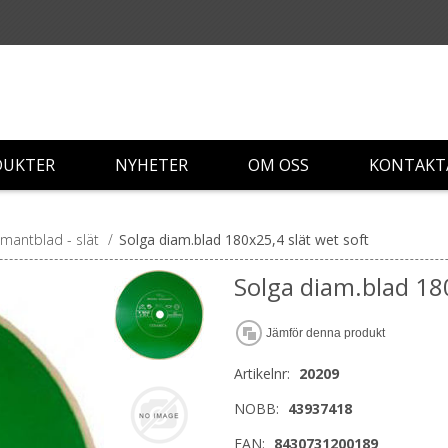
DUKTER
NYHETER
OM OSS
KONTAKT
mantblad - slät
/
Solga diam.blad 180x25,4 slät wet soft
Solga diam.blad 180
Jämför denna produkt
Artikelnr:
20209
NOBB:
43937418
EAN:
8430731200189