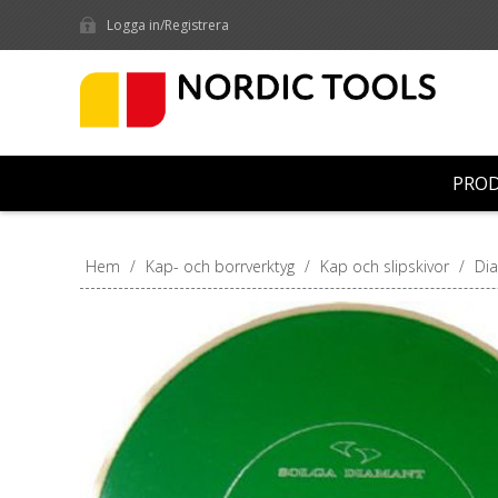
Logga in/Registrera
PRO
Hem
/
Kap- och borrverktyg
/
Kap och slipskivor
/
Dia