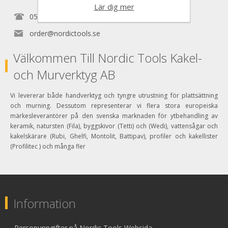
Lär dig mer
0525150890
order@nordictools.se
Välkommen Till Nordic Tools Kakel-
och Murverktyg AB
Vi levererar både handverktyg och tyngre utrustning för plattsättning
och murning. Dessutom representerar vi flera stora europeiska
märkesleverantörer på den svenska marknaden för ytbehandling av
keramik, natursten (Fila), byggskivor (Tetti) och (Wedi), vattensågar och
kakelskärare (Rubi, Ghelfi, Montolit, Battipav), profiler och kakellister
(Profilitec ) och många fler
Information
Personuppgifter på Nordic Tools Websida