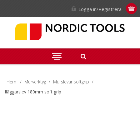
Logga in/Registrera
Hem
/
Murverktyg
/
Murslevar softgrip
/
Iläggarslev 180mm soft grip