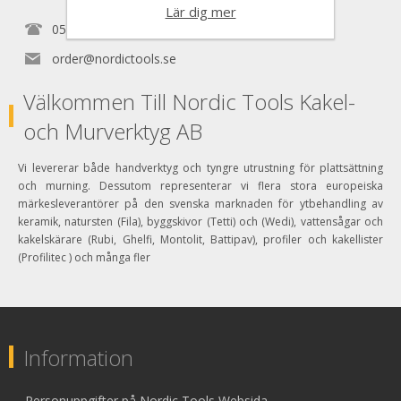
Lär dig mer
0525150890
order@nordictools.se
Välkommen Till Nordic Tools Kakel-
och Murverktyg AB
Vi levererar både handverktyg och tyngre utrustning för plattsättning
och murning. Dessutom representerar vi flera stora europeiska
märkesleverantörer på den svenska marknaden för ytbehandling av
keramik, natursten (Fila), byggskivor (Tetti) och (Wedi), vattensågar och
kakelskärare (Rubi, Ghelfi, Montolit, Battipav), profiler och kakellister
(Profilitec ) och många fler
Information
Personuppgifter på Nordic Tools Websida