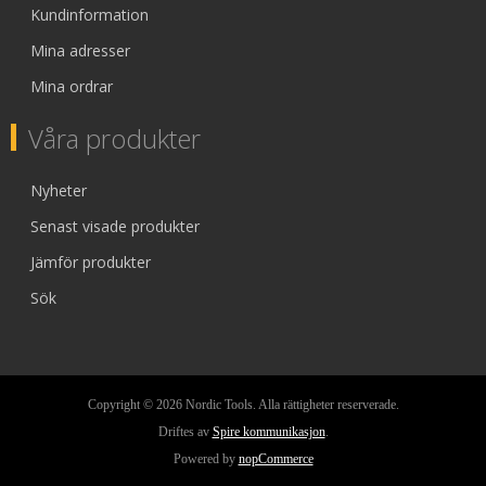
Kundinformation
Mina adresser
Mina ordrar
Våra produkter
Nyheter
Senast visade produkter
Jämför produkter
Sök
Copyright © 2026 Nordic Tools. Alla rättigheter reserverade.
Driftes av
Spire kommunikasjon
.
Powered by
nopCommerce