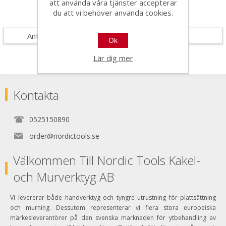
att använda våra tjänster accepterar
du att vi behöver använda cookies.
Specifikationer
Antal i förpackning
1
Ok
Lär dig mer
Kontakta
0525150890
order@nordictools.se
Välkommen Till Nordic Tools Kakel-
och Murverktyg AB
Vi levererar både handverktyg och tyngre utrustning för plattsättning
och murning. Dessutom representerar vi flera stora europeiska
märkesleverantörer på den svenska marknaden för ytbehandling av