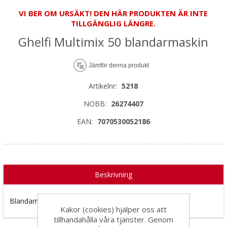
VI BER OM URSÄKT! DEN HÄR PRODUKTEN ÄR INTE
TILLGÄNGLIG LÄNGRE.
Ghelfi Multimix 50 blandarmaskin
Jämför denna produkt
Artikelnr:
5218
NOBB:
26274407
EAN:
7070530052186
Beskrivning
Blandarmaskin för flytspackel, fix och fogmassa m.m.
Kakor (cookies) hjälper oss att
tillhandahålla våra tjänster. Genom