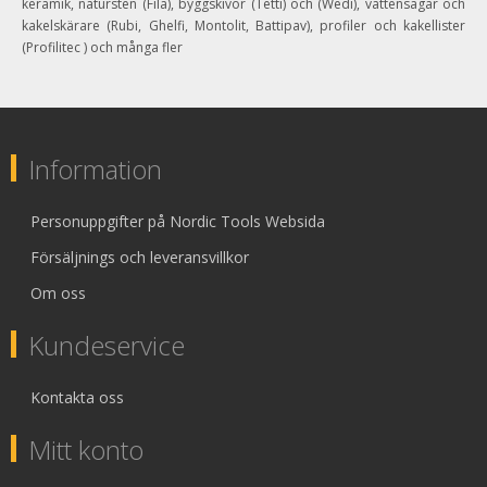
keramik, natursten (Fila), byggskivor (Tetti) och (Wedi), vattensågar och
kakelskärare (Rubi, Ghelfi, Montolit, Battipav), profiler och kakellister
(Profilitec ) och många fler
Information
Personuppgifter på Nordic Tools Websida
Försäljnings och leveransvillkor
Om oss
Kundeservice
Kontakta oss
Mitt konto