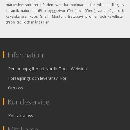
märkesleverantörer på den svenska marknaden för ytbehandling av
keramik, natursten (Fila), byggskivor (Tetti) och (Wedi), vattensågar och
kakelskärare (Rubi, Ghelfi, Montolit, Battipav), profiler och kakellister
(Profilitec ) och många fler
Information
Personuppgifter på Nordic Tools Websida
Försäljnings och leveransvillkor
Om oss
Kundeservice
Kontakta oss
Mitt konto