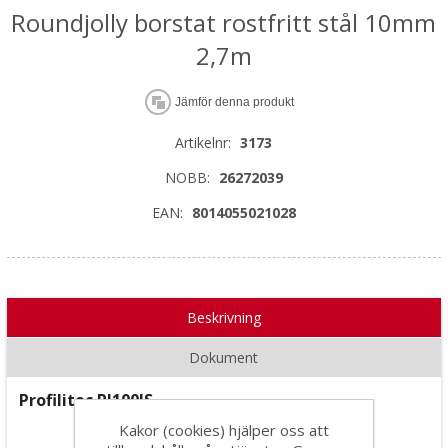
Roundjolly borstat rostfritt stål 10mm
2,7m
Jämför denna produkt
Artikelnr:
3173
NOBB:
26272039
EAN:
8014055021028
Beskrivning
Dokument
Profilitec RJ100IS
Kakor (cookies) hjälper oss att