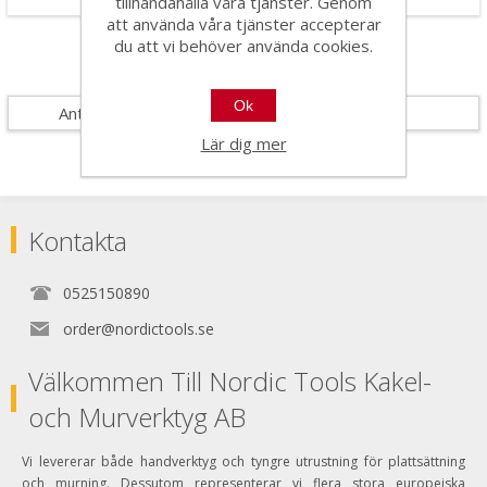
tillhandahålla våra tjänster. Genom
att använda våra tjänster accepterar
du att vi behöver använda cookies.
Specifikationer
Ok
Antal i förpackning
5
Lär dig mer
Kontakta
0525150890
order@nordictools.se
Välkommen Till Nordic Tools Kakel-
och Murverktyg AB
Vi levererar både handverktyg och tyngre utrustning för plattsättning
och murning. Dessutom representerar vi flera stora europeiska