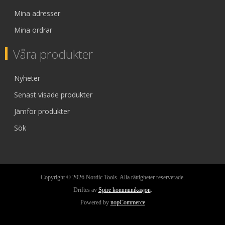
Mina adresser
Mina ordrar
Våra produkter
Nyheter
Senast visade produkter
Jämför produkter
Sök
Copyright © 2026 Nordic Tools. Alla rättigheter reserverade.
Driftes av
Spire kommunikasjon
.
Powered by
nopCommerce