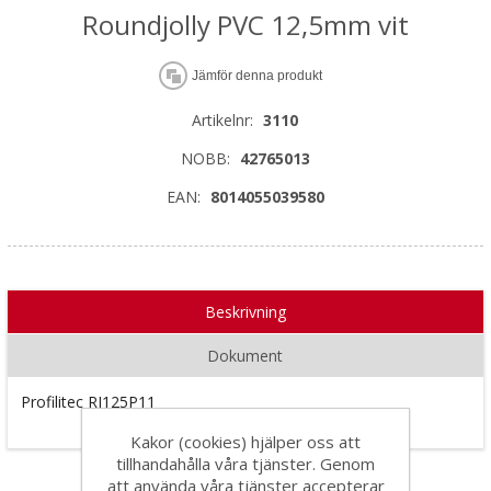
Roundjolly PVC 12,5mm vit
Jämför denna produkt
Artikelnr:
3110
NOBB:
42765013
EAN:
8014055039580
Beskrivning
Dokument
Profilitec RJ125P11
Kakor (cookies) hjälper oss att
tillhandahålla våra tjänster. Genom
att använda våra tjänster accepterar