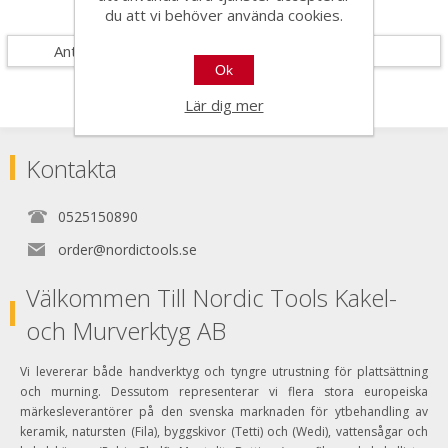
Specifikationer
du att vi behöver använda cookies.
Antal i förpackning
50
Ok
Lär dig mer
Kontakta
0525150890
order@nordictools.se
Välkommen Till Nordic Tools Kakel-
och Murverktyg AB
Vi levererar både handverktyg och tyngre utrustning för plattsättning
och murning. Dessutom representerar vi flera stora europeiska
märkesleverantörer på den svenska marknaden för ytbehandling av
keramik, natursten (Fila), byggskivor (Tetti) och (Wedi), vattensågar och