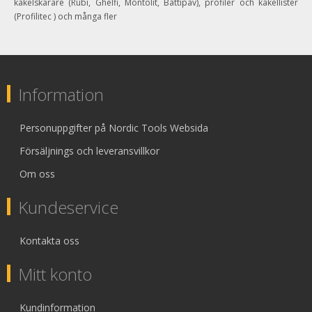
kakelskärare (Rubi, Ghelfi, Montolit, Battipav), profiler och kakellister
(Profilitec ) och många fler
Information
Personuppgifter på Nordic Tools Websida
Försäljnings och leveransvillkor
Om oss
Kundeservice
Kontakta oss
Mitt konto
Kundinformation