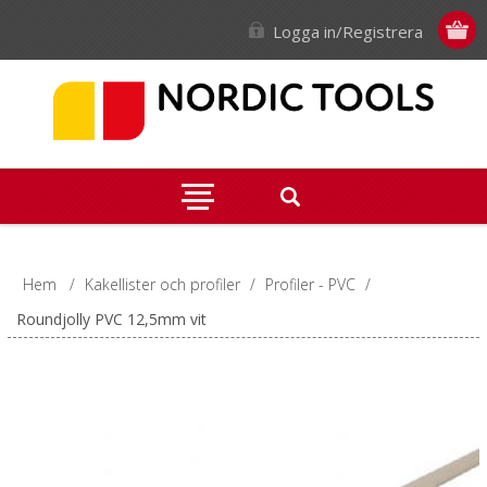
Logga in/Registrera
Hem
/
Kakellister och profiler
/
Profiler - PVC
/
Roundjolly PVC 12,5mm vit