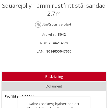
Squarejolly 10mm rustfritt stål sandad
2,7m
Jämför denna produkt
Artikelnr:
3042
NOBB:
44234865
EAN:
8014055047660
Beskrivning
Dokument
Profilitec SJ100IX
Kakor (cookies) hjälper oss att