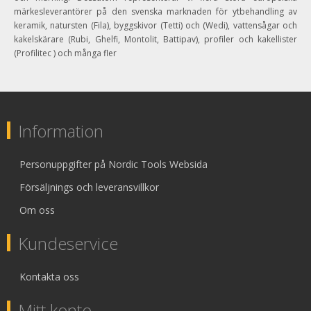
märkesleverantörer på den svenska marknaden för ytbehandling av
keramik, natursten (Fila), byggskivor (Tetti) och (Wedi), vattensågar och
kakelskärare (Rubi, Ghelfi, Montolit, Battipav), profiler och kakellister
(Profilitec ) och många fler
Information
Personuppgifter på Nordic Tools Websida
Försäljnings och leveransvillkor
Om oss
Kundeservice
Kontakta oss
Mitt konto