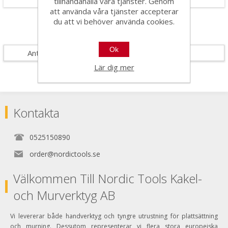
tillhandahålla våra tjänster. Genom
att använda våra tjänster accepterar
du att vi behöver använda cookies.
Specifikationer
Ok
Antal i förpackning
5
Lär dig mer
Kontakta
0525150890
order@nordictools.se
Välkommen Till Nordic Tools Kakel-
och Murverktyg AB
Vi levererar både handverktyg och tyngre utrustning för plattsättning
och murning. Dessutom representerar vi flera stora europeiska