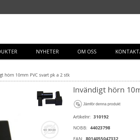
DUKTER
NYHETER
OM OSS
KONTAKT
gt hörn 10mm PVC svart pk a 2 stk
Invändigt hörn 10m
Jämför denna produkt
Artikelnr:
310192
NOBB:
44023798
EAN:
8014055047332