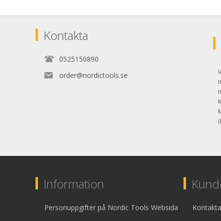
Kontakta
0525150890
V
order@nordictools.se
k
k
(
Information
Kunde
Personuppgifter på Nordic Tools Websida
Kontakta