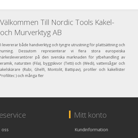
Välkommen Till Nordic Tools Kakel-
och Murverktyg AB
i levererar både handverktyg och tyngre utrustning för plattsättning och
murning. Dessutom representerar vi flera stora europeiska
märkesleverantörer på den svenska marknaden för ytbehandling av
eramik, natursten (Fila), byggskivor (Tetti) och (Wedi), vattensågar och
akelskärare (Rubi, Ghelfi, Montolit, Battipav), profiler och kakellister
Profilitec ) och många fler
service
Mitt konto
 oss
Kundinformation