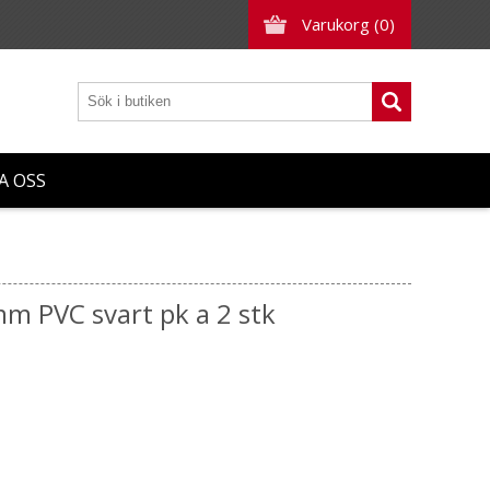
Varukorg
(0)
A OSS
m PVC svart pk a 2 stk