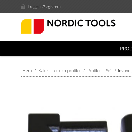
Logga in/Registrera
PRO
Hem
/
Kakellister och profiler
/
Profiler - PVC
/
Invändi