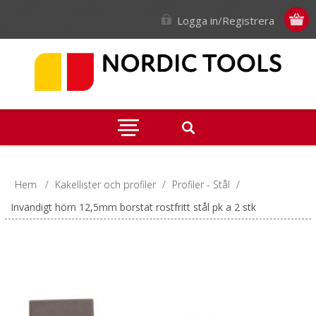
Logga in/Registrera
Hem
/
Kakellister och profiler
/
Profiler - Stål
/
Invändigt hörn 12,5mm borstat rostfritt stål pk a 2 stk