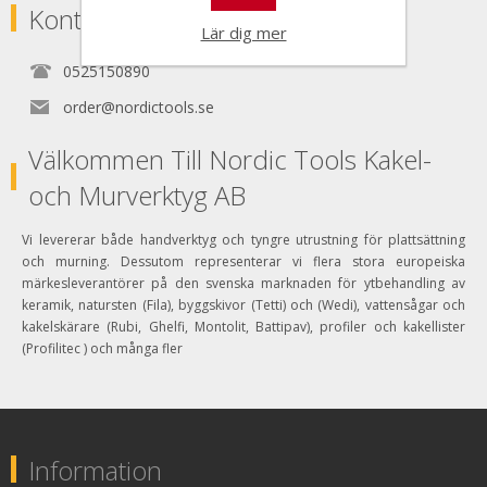
Kontakta
Lär dig mer
0525150890
order@nordictools.se
Välkommen Till Nordic Tools Kakel-
och Murverktyg AB
Vi levererar både handverktyg och tyngre utrustning för plattsättning
och murning. Dessutom representerar vi flera stora europeiska
märkesleverantörer på den svenska marknaden för ytbehandling av
keramik, natursten (Fila), byggskivor (Tetti) och (Wedi), vattensågar och
kakelskärare (Rubi, Ghelfi, Montolit, Battipav), profiler och kakellister
(Profilitec ) och många fler
Information