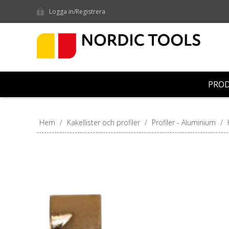
Logga in/Registrera
PRO
Hem
/
Kakellister och profiler
/
Profiler - Aluminium
/