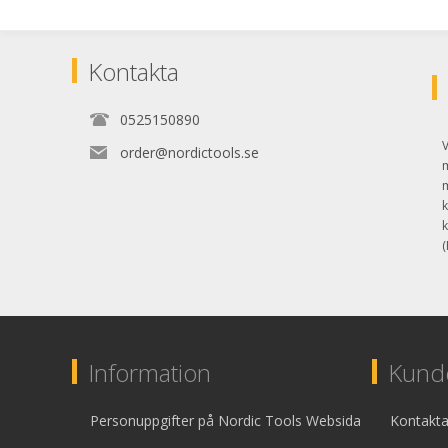
Kontakta
0525150890
V
order@nordictools.se
k
k
(
Information
Kunde
Personuppgifter på Nordic Tools Websida
Kontakta