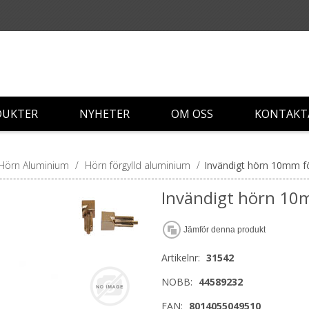
DUKTER
NYHETER
OM OSS
KONTAKT
Hörn Aluminium
/
Hörn förgylld aluminium
/
Invändigt hörn 10mm för
Invändigt hörn 10m
Jämför denna produkt
Artikelnr:
31542
NOBB:
44589232
EAN:
8014055049510