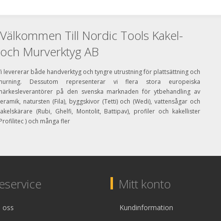
Välkommen Till Nordic Tools Kakel-
och Murverktyg AB
i levererar både handverktyg och tyngre utrustning för plattsättning och
murning. Dessutom representerar vi flera stora europeiska
märkesleverantörer på den svenska marknaden för ytbehandling av
eramik, natursten (Fila), byggskivor (Tetti) och (Wedi), vattensågar och
akelskärare (Rubi, Ghelfi, Montolit, Battipav), profiler och kakellister
Profilitec ) och många fler
service
Mitt konto
 oss
Kundinformation