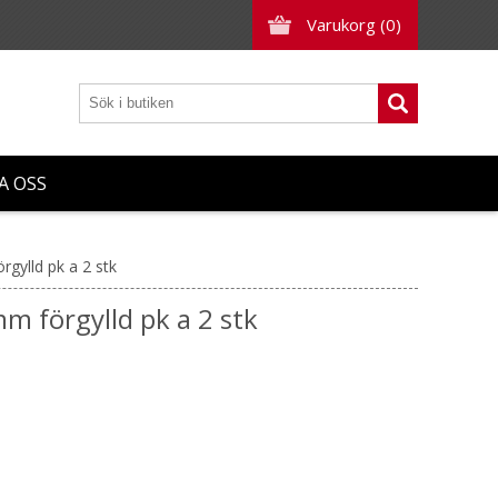
Varukorg
(0)
A OSS
gylld pk a 2 stk
m förgylld pk a 2 stk