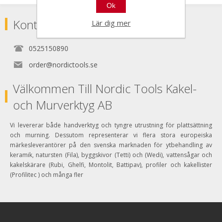
Ok
Kontakta
Lär dig mer
0525150890
order@nordictools.se
Välkommen Till Nordic Tools Kakel-
och Murverktyg AB
Vi levererar både handverktyg och tyngre utrustning för plattsättning
och murning. Dessutom representerar vi flera stora europeiska
märkesleverantörer på den svenska marknaden för ytbehandling av
keramik, natursten (Fila), byggskivor (Tetti) och (Wedi), vattensågar och
kakelskärare (Rubi, Ghelfi, Montolit, Battipav), profiler och kakellister
(Profilitec ) och många fler