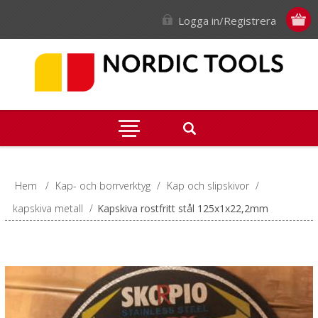
Logga in/Registrera
Hem
/
Kap- och borrverktyg
/
Kap och slipskivor
/
kapskiva metall
/
Kapskiva rostfritt stål 125x1x22,2mm