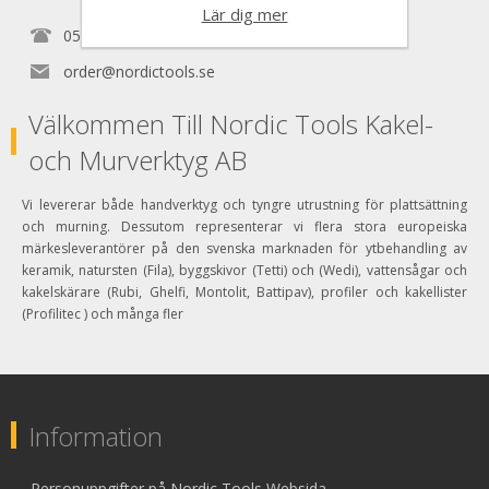
Lär dig mer
0525150890
order@nordictools.se
Välkommen Till Nordic Tools Kakel-
och Murverktyg AB
Vi levererar både handverktyg och tyngre utrustning för plattsättning
och murning. Dessutom representerar vi flera stora europeiska
märkesleverantörer på den svenska marknaden för ytbehandling av
keramik, natursten (Fila), byggskivor (Tetti) och (Wedi), vattensågar och
kakelskärare (Rubi, Ghelfi, Montolit, Battipav), profiler och kakellister
(Profilitec ) och många fler
Information
Personuppgifter på Nordic Tools Websida