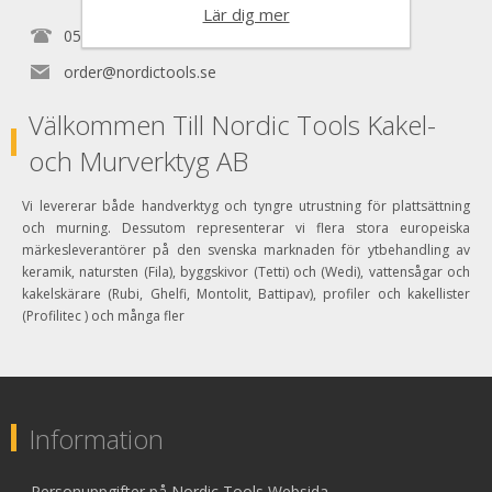
Lär dig mer
0525150890
order@nordictools.se
Välkommen Till Nordic Tools Kakel-
och Murverktyg AB
Vi levererar både handverktyg och tyngre utrustning för plattsättning
och murning. Dessutom representerar vi flera stora europeiska
märkesleverantörer på den svenska marknaden för ytbehandling av
keramik, natursten (Fila), byggskivor (Tetti) och (Wedi), vattensågar och
kakelskärare (Rubi, Ghelfi, Montolit, Battipav), profiler och kakellister
(Profilitec ) och många fler
Information
Personuppgifter på Nordic Tools Websida