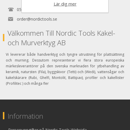
Lär dig mer
0525150890
order@nordictools.se
Välkommen Till Nordic Tools Kakel-
och Murverktyg AB
Vi levererar både handverktyg och tyngre utrustning för plattsättning
och murning. Dessutom representerar vi flera stora europeiska
märkesleverantörer på den svenska marknaden för ytbehandling av
keramik, natursten (Fila), byggskivor (Tetti) och (Wedi), vattensågar och
kakelskärare (Rubi, Ghelfi, Montolit, Battipav), profiler och kakellister
(Profilitec ) och många fler
Information
Personuppgifter på Nordic Tools Websida