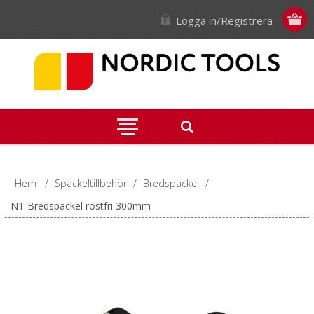
Logga in/Registrera
Hem
/
Spackeltillbehör
/
Bredspackel
/
NT Bredspackel rostfri 300mm