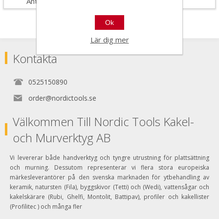
Antal i förpackning
4
Ok
Lär dig mer
Kontakta
0525150890
order@nordictools.se
Välkommen Till Nordic Tools Kakel-
och Murverktyg AB
Vi levererar både handverktyg och tyngre utrustning för plattsättning
och murning. Dessutom representerar vi flera stora europeiska
märkesleverantörer på den svenska marknaden för ytbehandling av
keramik, natursten (Fila), byggskivor (Tetti) och (Wedi), vattensågar och
kakelskärare (Rubi, Ghelfi, Montolit, Battipav), profiler och kakellister
(Profilitec ) och många fler