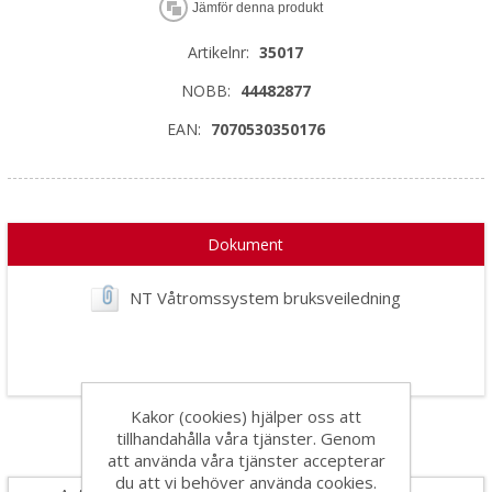
Jämför denna produkt
Artikelnr:
35017
NOBB:
44482877
EAN:
7070530350176
Dokument
NT Våtromssystem bruksveiledning
Kakor (cookies) hjälper oss att
tillhandahålla våra tjänster. Genom
Specifikationer
att använda våra tjänster accepterar
du att vi behöver använda cookies.