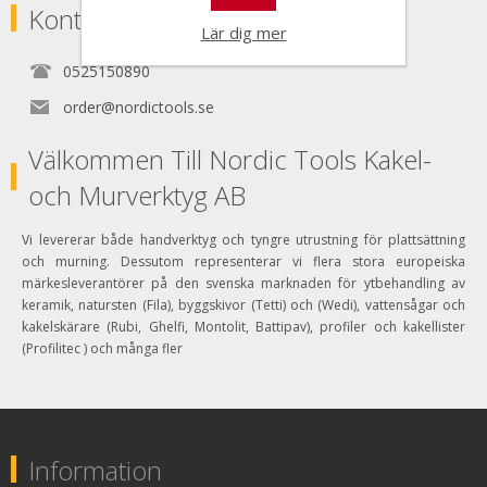
Kontakta
Lär dig mer
0525150890
order@nordictools.se
Välkommen Till Nordic Tools Kakel-
och Murverktyg AB
Vi levererar både handverktyg och tyngre utrustning för plattsättning
och murning. Dessutom representerar vi flera stora europeiska
märkesleverantörer på den svenska marknaden för ytbehandling av
keramik, natursten (Fila), byggskivor (Tetti) och (Wedi), vattensågar och
kakelskärare (Rubi, Ghelfi, Montolit, Battipav), profiler och kakellister
(Profilitec ) och många fler
Information