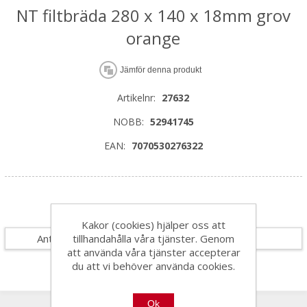
NT filtbräda 280 x 140 x 18mm grov
orange
Jämför denna produkt
Artikelnr:
27632
NOBB:
52941745
EAN:
7070530276322
Specifikationer
Kakor (cookies) hjälper oss att
tillhandahålla våra tjänster. Genom
Antal i förpackning
1
att använda våra tjänster accepterar
du att vi behöver använda cookies.
Ok