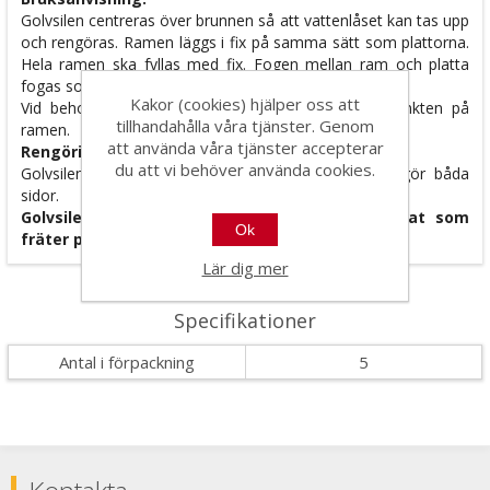
Golvsilen centreras över brunnen så att vattenlåset kan tas upp
och rengöras. Ramen läggs i fix på samma sätt som plattorna.
Hela ramen ska fyllas med fix. Fogen mellan ram och platta
fogas som golvet.
Kakor (cookies) hjälper oss att
Vid behov av jordning: kabeln fästs till jordningspunkten på
tillhandahålla våra tjänster. Genom
ramen.
att använda våra tjänster accepterar
Rengöring och underhåll:
du att vi behöver använda cookies.
Golvsilen rengörs efter behov med Fila PS/87, rengör båda
sidor.
Golvsilen får inte utsättas för syra och annat som
Ok
fräter på stål ex urin.
Lär dig mer
Specifikationer
Antal i förpackning
5