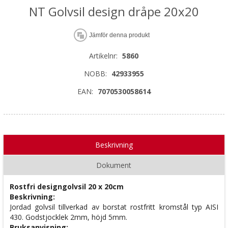
NT Golvsil design dråpe 20x20
Jämför denna produkt
Artikelnr:
5860
NOBB:
42933955
EAN:
7070530058614
Beskrivning
Dokument
Rostfri designgolvsil 20 x 20cm
Beskrivning:
Jordad golvsil tillverkad av borstat rostfritt kromstål typ AISI
430. Godstjocklek 2mm, höjd 5mm.
Bruksanvisning
: