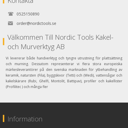
Kontakta
0525150890
order@nordictools.se
Välkommen Till Nordic Tools Kakel-
och Murverktyg AB
Vi levererar både handverktyg och tyngre utrustning för plattsättning
och murning. Dessutom representerar vi flera stora europeiska
märkesleverantörer på den svenska marknaden för ytbehandling av
keramik, natursten (Fila), byggskivor (Tetti) och (Wedi), vattensågar och
kakelskärare (Rubi, Ghelfi, Montolit, Battipav), profiler och kakellister
(Profilitec ) och många fler
Information