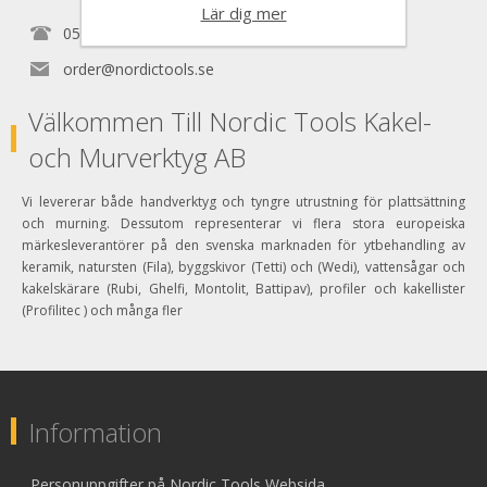
Lär dig mer
0525150890
order@nordictools.se
Välkommen Till Nordic Tools Kakel-
och Murverktyg AB
Vi levererar både handverktyg och tyngre utrustning för plattsättning
och murning. Dessutom representerar vi flera stora europeiska
märkesleverantörer på den svenska marknaden för ytbehandling av
keramik, natursten (Fila), byggskivor (Tetti) och (Wedi), vattensågar och
kakelskärare (Rubi, Ghelfi, Montolit, Battipav), profiler och kakellister
(Profilitec ) och många fler
Information
Personuppgifter på Nordic Tools Websida