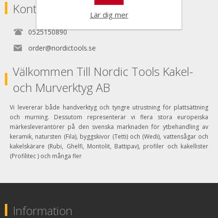
Kontakta
Lär dig mer
0525150890
order@nordictools.se
Välkommen Till Nordic Tools Kakel-
och Murverktyg AB
Vi levererar både handverktyg och tyngre utrustning för plattsättning
och murning. Dessutom representerar vi flera stora europeiska
märkesleverantörer på den svenska marknaden för ytbehandling av
keramik, natursten (Fila), byggskivor (Tetti) och (Wedi), vattensågar och
kakelskärare (Rubi, Ghelfi, Montolit, Battipav), profiler och kakellister
(Profilitec ) och många fler
Information