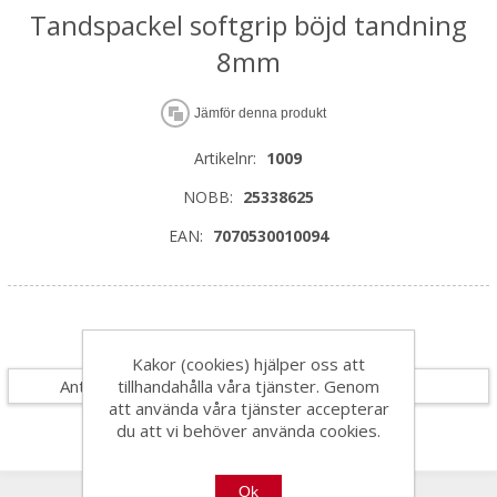
Tandspackel softgrip böjd tandning
8mm
Jämför denna produkt
Artikelnr:
1009
NOBB:
25338625
EAN:
7070530010094
Specifikationer
Kakor (cookies) hjälper oss att
tillhandahålla våra tjänster. Genom
Antal i förpackning
6
att använda våra tjänster accepterar
du att vi behöver använda cookies.
Ok