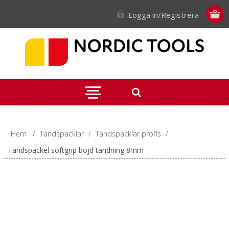
Logga in/Registrera
Hem
/
Tandspacklar
/
Tandspacklar proffs
/
Tandspackel softgrip böjd tandning 8mm