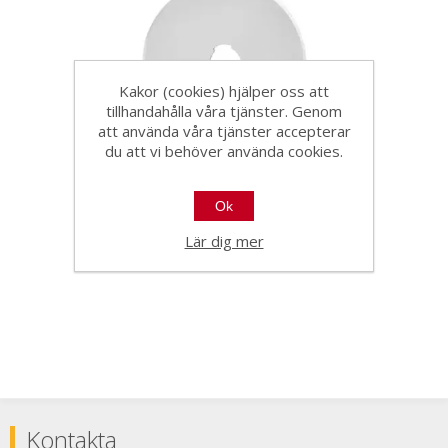
Kakor (cookies) hjälper oss att
tillhandahålla våra tjänster. Genom
att använda våra tjänster accepterar
du att vi behöver använda cookies.
Olfa knivblad RB45-1 till 45-
Ok
C
Lär dig mer
23483
Kontakta