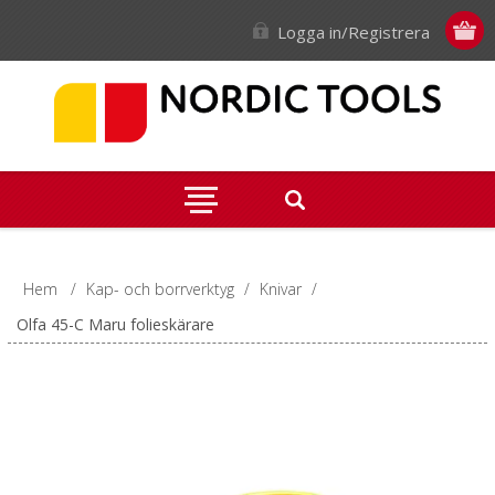
Logga in/Registrera
Hem
/
Kap- och borrverktyg
/
Knivar
/
Olfa 45-C Maru folieskärare