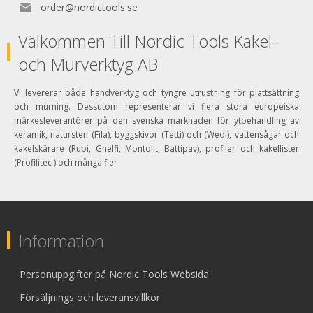
order@nordictools.se
Välkommen Till Nordic Tools Kakel-
och Murverktyg AB
Vi levererar både handverktyg och tyngre utrustning för plattsättning
och murning. Dessutom representerar vi flera stora europeiska
märkesleverantörer på den svenska marknaden för ytbehandling av
keramik, natursten (Fila), byggskivor (Tetti) och (Wedi), vattensågar och
kakelskärare (Rubi, Ghelfi, Montolit, Battipav), profiler och kakellister
(Profilitec ) och många fler
Information
Personuppgifter på Nordic Tools Websida
Försäljnings och leveransvillkor