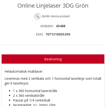
Online Linjelaser 3DG Grön
Jämför denna produkt
Artikelnr:
43488
EAN:
7071316035294
Beskrivning
Helautomatisk multilaser
Levereras med 2 vertikala och 1 horisontal laserlinje som totalt
ger 6 laserkryss.
1 x 360 horisontal laserstråle
2 x 360 vertikalstråle
Passar på 1/4 centerbult
Noggranhet: +/- 2mm/ 10m