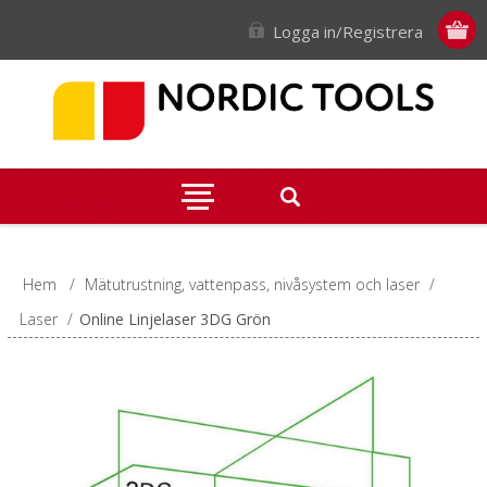
Logga in/Registrera
Hem
/
Mätutrustning, vattenpass, nivåsystem och laser
/
Laser
/
Online Linjelaser 3DG Grön