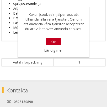
Självjusterande: Ja
Arbetsområde: Ca. 10m
Batteri: 4 x AA alk. batterier
Kakor (cookies) hjälper oss att
Batterikapasitet: Ca. 15 timma0r
tillhandahålla våra tjänster. Genom
Laserdisode: 520nm / laserklass 2
att använda våra tjänster accepterar
Möjlighet för handsensor: JA
du att vi behöver använda cookies.
Levereras med: Batterier och väska
Ok
Lär dig mer
Specifikationer
Antal i förpackning
1
Kontakta
0525150890