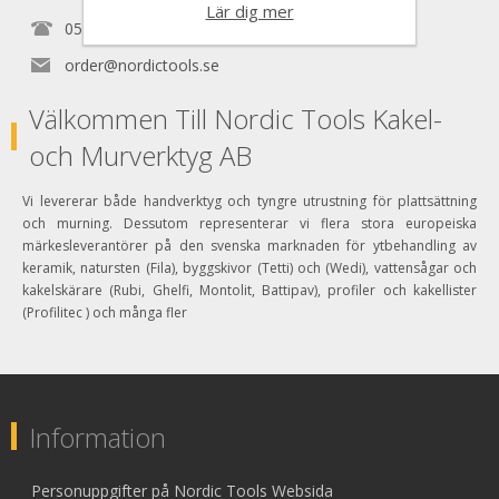
Lär dig mer
0525150890
order@nordictools.se
Välkommen Till Nordic Tools Kakel-
och Murverktyg AB
Vi levererar både handverktyg och tyngre utrustning för plattsättning
och murning. Dessutom representerar vi flera stora europeiska
märkesleverantörer på den svenska marknaden för ytbehandling av
keramik, natursten (Fila), byggskivor (Tetti) och (Wedi), vattensågar och
kakelskärare (Rubi, Ghelfi, Montolit, Battipav), profiler och kakellister
(Profilitec ) och många fler
Information
Personuppgifter på Nordic Tools Websida