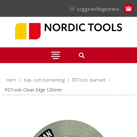
Logga in/Registrera
Hem
/
Kap- och borrverktyg
/
PDTools diamant
/
PDTools Clean Edge 125mm