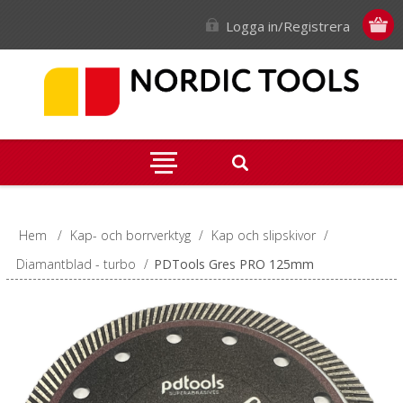
Logga in/Registrera
Hem
/
Kap- och borrverktyg
/
Kap och slipskivor
/
Diamantblad - turbo
/
PDTools Gres PRO 125mm