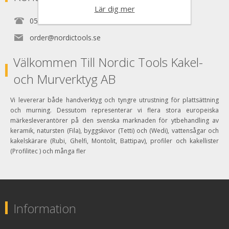
Lär dig mer
0525150890
order@nordictools.se
Välkommen Till Nordic Tools Kakel-
och Murverktyg AB
Vi levererar både handverktyg och tyngre utrustning för plattsättning
och murning. Dessutom representerar vi flera stora europeiska
märkesleverantörer på den svenska marknaden för ytbehandling av
keramik, natursten (Fila), byggskivor (Tetti) och (Wedi), vattensågar och
kakelskärare (Rubi, Ghelfi, Montolit, Battipav), profiler och kakellister
(Profilitec ) och många fler
Information