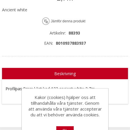
Ancient white
Jämför denna produkt
Artikelnr:
88393
EAN:
8010937883937
Beskrivning
Profilpas 8mm l-list kod 123 ancient white 2,7m
Kakor (cookies) hjälper oss att
tillhandahålla våra tjänster. Genom
att använda våra tjänster accepterar
du att vi behöver använda cookies.