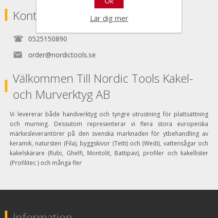
Ok
Kontakta
Lär dig mer
0525150890
order@nordictools.se
Välkommen Till Nordic Tools Kakel-
och Murverktyg AB
Vi levererar både handverktyg och tyngre utrustning för plattsättning
och murning. Dessutom representerar vi flera stora europeiska
märkesleverantörer på den svenska marknaden för ytbehandling av
keramik, natursten (Fila), byggskivor (Tetti) och (Wedi), vattensågar och
kakelskärare (Rubi, Ghelfi, Montolit, Battipav), profiler och kakellister
(Profilitec ) och många fler
Information