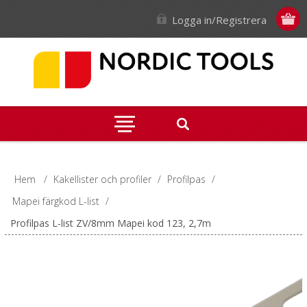
Logga in/Registrera
Hem
/
Kakellister och profiler
/
Profilpas
/
Mapei färgkod L-list
/
Profilpas L-list ZV/8mm Mapei kod 123, 2,7m