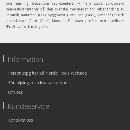
och murning. Dessutom representerar vi flera stora europeiska
märkesleverantörer på den svenska marknaden för ytbehandling av
keramik, natursten (Fila), byggskivor (Tetti) och (Wedi), vattensågar och
kakelskärare (Rubi, Ghelfi, Montolit, Battipav), profiler och kakellister
(Profilitec ) och många fler
Information
Personuppgifter på Nordic Tools Websida
Försäljnings och leveransvillkor
Om oss
Kundeservice
Kontakta oss