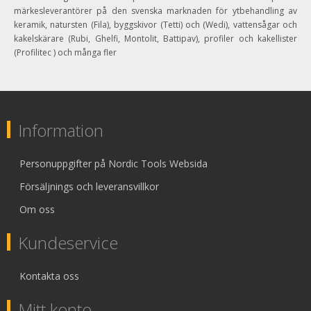
märkesleverantörer på den svenska marknaden för ytbehandling av
keramik, natursten (Fila), byggskivor (Tetti) och (Wedi), vattensågar och
kakelskärare (Rubi, Ghelfi, Montolit, Battipav), profiler och kakellister
(Profilitec ) och många fler
Information
Personuppgifter på Nordic Tools Websida
Försäljnings och leveransvillkor
Om oss
Kundeservice
Kontakta oss
Mitt konto