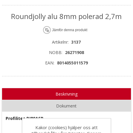
Roundjolly alu 8mm polerad 2,7m
Jämför denna produkt
Artikelnr:
3137
NOBB:
26271908
EAN:
8014055011579
Beskrivning
Dokument
Profilitec RJ80ASB
Kakor (cookies) hjälper oss att