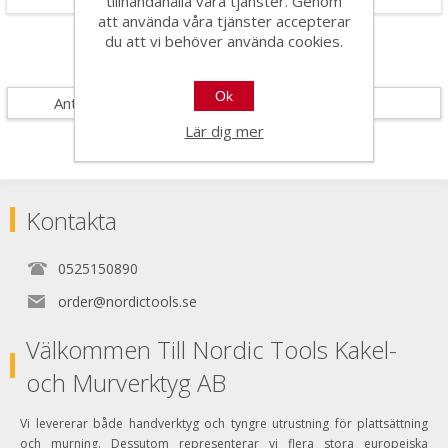
tillhandahålla våra tjänster. Genom
att använda våra tjänster accepterar
du att vi behöver använda cookies.
Specifikationer
Ok
Antal i förpackning
5
Lär dig mer
Kontakta
0525150890
order@nordictools.se
Välkommen Till Nordic Tools Kakel-
och Murverktyg AB
Vi levererar både handverktyg och tyngre utrustning för plattsättning
och murning. Dessutom representerar vi flera stora europeiska