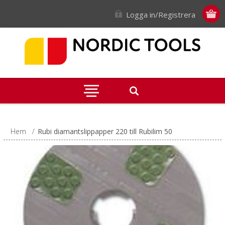
Logga in/Registrera
Hem
/
Rubi diamantslippapper 220 till Rubilim 50