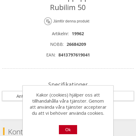
Rubilim 50
Jämför denna produkt
Artikelnr:
19962
NOBB:
26684209
EAN:
8413797619041
Specifikationer
Kakor (cookies) hjälper oss att
Antal i förpackning
1
tillhandahålla våra tjänster. Genom
att använda våra tjänster accepterar
du att vi behöver använda cookies.
Kontakta
Ok