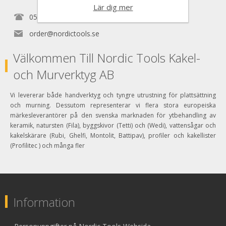
Lär dig mer
0525150890
order@nordictools.se
Välkommen Till Nordic Tools Kakel-
och Murverktyg AB
Vi levererar både handverktyg och tyngre utrustning för plattsättning
och murning. Dessutom representerar vi flera stora europeiska
märkesleverantörer på den svenska marknaden för ytbehandling av
keramik, natursten (Fila), byggskivor (Tetti) och (Wedi), vattensågar och
kakelskärare (Rubi, Ghelfi, Montolit, Battipav), profiler och kakellister
(Profilitec ) och många fler
Information