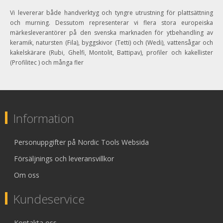
Vi levererar både handverktyg och tyngre utrustning för plattsättning
och murning. Dessutom representerar vi flera stora europeiska
märkesleverantörer på den svenska marknaden för ytbehandling av
keramik, natursten (Fila), byggskivor (Tetti) och (Wedi), vattensågar och
kakelskärare (Rubi, Ghelfi, Montolit, Battipav), profiler och kakellister
(Profilitec ) och många fler
Information
Personuppgifter på Nordic Tools Websida
Försäljnings och leveransvillkor
Om oss
Kundeservice
Kontakta oss