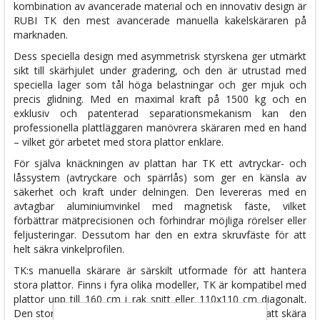
kombination av avancerade material och en innovativ design är
RUBI TK den mest avancerade manuella kakelskäraren på
marknaden.
Dess speciella design med asymmetrisk styrskena ger utmärkt
sikt till skärhjulet under gradering, och den är utrustad med
speciella lager som tål höga belastningar och ger mjuk och
precis glidning. Med en maximal kraft på 1500 kg och en
exklusiv och patenterad separationsmekanism kan den
professionella plattläggaren manövrera skäraren med en hand
– vilket gör arbetet med stora plattor enklare.
För själva knäckningen av plattan har TK ett avtryckar- och
låssystem (avtryckare och spärrlås) som ger en känsla av
säkerhet och kraft under delningen. Den levereras med en
avtagbar aluminiumvinkel med magnetisk fäste, vilket
förbättrar mätprecisionen och förhindrar möjliga rörelser eller
feljusteringar. Dessutom har den en extra skruvfäste för att
helt säkra vinkelprofilen.
TK:s manuella skärare är särskilt utformade för att hantera
stora plattor. Finns i fyra olika modeller, TK är kompatibel med
plattor upp till 160 cm i rak snitt eller 110x110 cm diagonalt.
Den stora skärkapaciteten och kraften gör det möjligt att skära