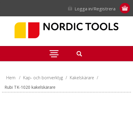
Logga in/Registrera
Hem
/
Kap- och borrverktyg
/
Kakelskärare
/
Rubi TK-1020 kakelskärare