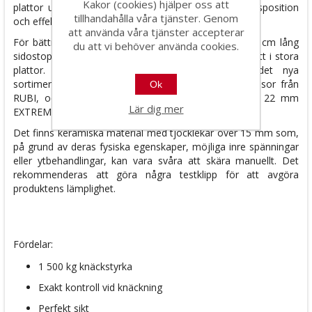
Kakor (cookies) hjälper oss att
plattor upp till 21 mm* tjocka, med justerbar arbetsposition
tillhandahålla våra tjänster. Genom
och effekt anpassad efter materialets tjocklek.
att använda våra tjänster accepterar
För bättre användbarhet är TK utrustad med en 30 cm lång
du att vi behöver använda cookies.
sidostopp som ger en stor stödyta för upprepade snitt i stora
plattor. TK-skärarna är kompatibla med hela det nya
sortimentet av PLUS SLS (Secure Lock System) trissor från
Ok
RUBI, och levereras med ett Ø 8 mm och ett Ø 22 mm
Lär dig mer
EXTREME skärhjul.
Det finns keramiska material med tjocklekar över 15 mm som,
på grund av deras fysiska egenskaper, möjliga inre spänningar
eller ytbehandlingar, kan vara svåra att skära manuellt. Det
rekommenderas att göra några testklipp för att avgöra
produktens lämplighet.
Fördelar:
1 500 kg knäckstyrka
Exakt kontroll vid knäckning
Perfekt sikt