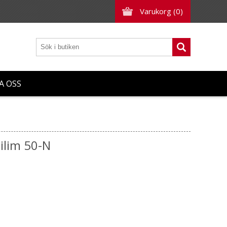
Varukorg
(0)
A OSS
bilim 50-N