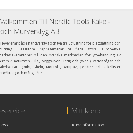
Välkommen Till Nordic Tools Kakel-
och Murverktyg AB
i levererar både handverktyg och tyngre utrustning för plattsättning och
murning. Dessutom representerar vi flera stora europeiska
märkesleverantörer på den svenska marknaden för ytbehandling av
eramik, natursten (Fila), byggskivor (Tetti) och (Wedi), vattensågar och
akelskärare (Rubi, Ghelfi, Montolit, Battipav), profiler och kakellister
Profilitec ) och många fler
service
Mitt konto
 oss
Kundinformation