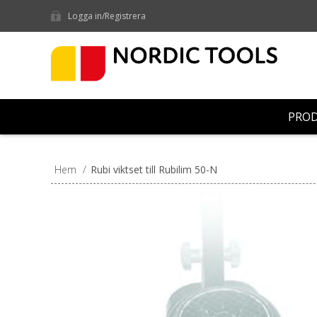
Logga in/Registrera
PRO
Hem
/
Rubi viktset till Rubilim 50-N