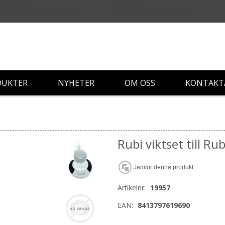
DUKTER
NYHETER
OM OSS
KONTAKT
Rubi viktset till Ru
Jämför denna produkt
Artikelnr:
19957
EAN:
8413797619690