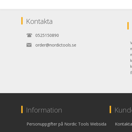
Kontakta
0525150890
V
order@nordictools.se
k
k
(
Information
Kunde
Personuppgifter på Nordic Tools Websida
Kontakta